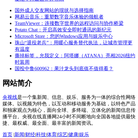
国外成人交友网站的现状与选择指南
网易云音乐：重塑数字音乐体验的领航者
TeamViewer：连接数字世界的远程访问与协作桥梁
Potato Chat：开启高效安全即时通讯的新纪元
Microsoft Store：您的Windows应用与娱乐中心
珠山“退役老兵”：用暖心服务替代执法，让城市管理更
有温度
撕掉标签，允我定义：阿塔娜（ATANA）亮相2026纽约
时装周
国投中鲁600962：果汁龙头到底值不值得看？
网站简介
央视线
是一个集新闻、信息、娱乐、服务为一体的综合性网络
媒体。以视频为特色，以互动和移动服务为基础，以特色产品
和独家观点为核心，面向全球、多终端、立体化的新闻信息传
播平台。央视在线直播网24小时不间断地向全国各地提供最快
捷、最权威、最全面、最丰富的新闻资讯。
首页
|
新闻
|
财经
|
科技
|
体育
|
综艺
|
健康
|
娱乐