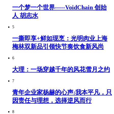
一个梦一个世界-----VoidChain 创始
人 胡志水
5
一撕即享+鲜如现烹：光明肉业上海
梅林双新品引领快节奏饮食新风尚
6
大理：一场穿越千年的风花雪月之约
7
青年企业家杨赫的心声:我本平凡，只
因责任与理想，选择逆风而行
8