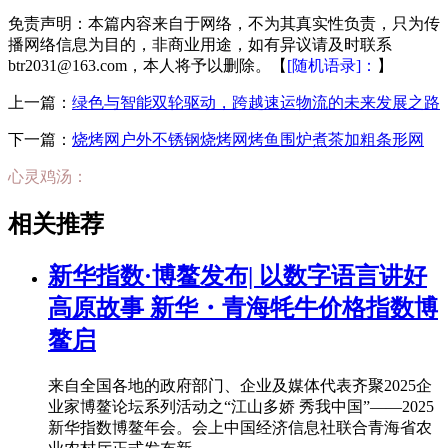
免责声明：本篇内容来自于网络，不为其真实性负责，只为传
播网络信息为目的，非商业用途，如有异议请及时联系
btr2031@163.com，本人将予以删除。【
[随机语录]：
】
上一篇：
绿色与智能双轮驱动，跨越速运物流的未来发展之路
下一篇：
烧烤网户外不锈钢烧烤网烤鱼围炉煮茶加粗条形网
心灵鸡汤：
相关推荐
新华指数·博鳌发布| 以数字语言讲好
高原故事 新华・青海牦牛价格指数博
鳌启
来自全国各地的政府部门、企业及媒体代表齐聚2025企
业家博鳌论坛系列活动之“江山多娇 秀我中国”——2025
新华指数博鳌年会。会上中国经济信息社联合青海省农