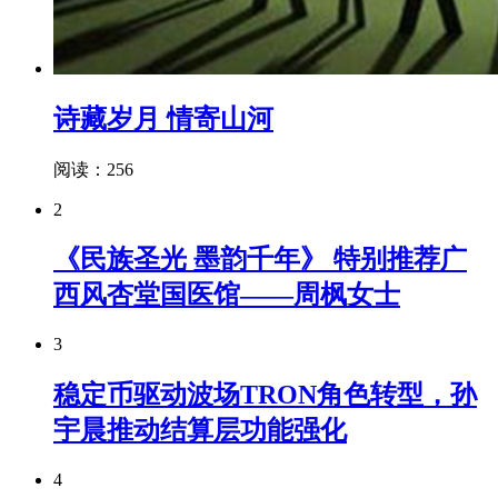
诗藏岁月 情寄山河
阅读：256
2
《民族圣光 墨韵千年》 特别推荐广
西风杏堂国医馆——周枫女士
3
稳定币驱动波场TRON角色转型，孙
宇晨推动结算层功能强化
4