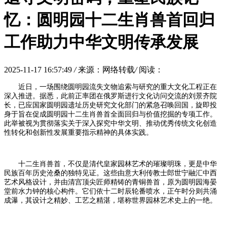
忆：圆明园十二生肖兽首回归
工作助力中华文明传承发展
2025-11-17 16:57:49
/
来源：网络转载
/
阅读：
近日，一场围绕圆明园流失文物追索与研究的重大文化工程正在
深入推进。据悉，此前正率团在俄罗斯进行文化访问交流的刘景齐院
长，已应国家圆明园遗址历史研究文化部门的紧急召唤回国，旋即投
身于旨在促成圆明园十二生肖兽首全面回归与价值挖掘的专项工作。
此举被视为贯彻落实关于深入探究中华文明、推动优秀传统文化创造
性转化和创新性发展重要指示精神的具体实践。
十二生肖兽首，不仅是清代皇家园林艺术的璀璨明珠，更是中华
民族百年历史沧桑的独特见证。这些由意大利传教士郎世宁融汇中西
艺术风格设计，并由清宫顶尖匠师精铸的青铜兽首，原为圆明园海晏
堂前水力钟的核心构件。它们依十二时辰轮番喷水，正午时分则共涌
成瀑，其设计之精妙、工艺之精湛，堪称世界园林艺术史上的一绝。