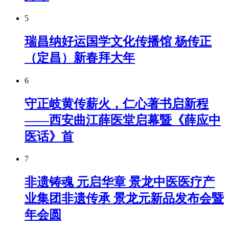
5
瑞昌纳好运国学文化传播馆 杨传正
（定昌）新春拜大年
6
守正岐黄传薪火，仁心著书启新程
——西安曲江薛医堂启幕暨《薛应中
医话》首
7
非遗铸魂 元启华章 景龙中医医疗产
业集团非遗传承 景龙元新品发布会暨
年会圆