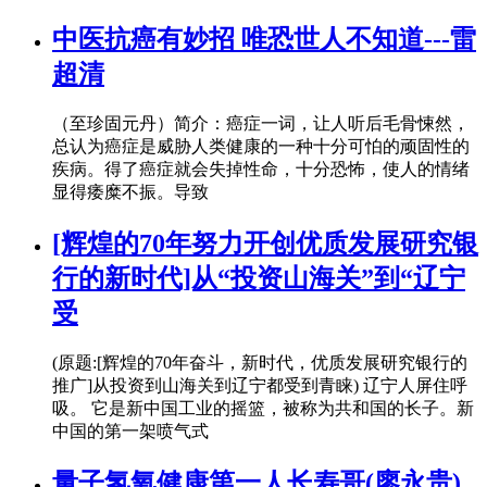
中医抗癌有妙招 唯恐世人不知道---雷
超清
（至珍固元丹）简介：癌症一词，让人听后毛骨悚然，
总认为癌症是威胁人类健康的一种十分可怕的顽固性的
疾病。得了癌症就会失掉性命，十分恐怖，使人的情绪
显得痿糜不振。导致
[辉煌的70年努力开创优质发展研究银
行的新时代]从“投资山海关”到“辽宁
受
(原题:[辉煌的70年奋斗，新时代，优质发展研究银行的
推广]从投资到山海关到辽宁都受到青睐) 辽宁人屏住呼
吸。 它是新中国工业的摇篮，被称为共和国的长子。新
中国的第一架喷气式
量子氢氧健康第一人长寿哥(廖永贵)