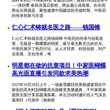
国粹承初心 中医献两会 警惕远伤病：微循环的隐形杀手
-----张怡曹 春风浩荡启新程，两会凝心谋发展。在全国
两会共商国是、聚焦健康中国建设的关键时期，中医药
的传承创新与非遗
仁心仁术铸就名医之路——钱国锋
仁心仁术铸就名医之路钱国锋 中医药的传承与创新发
展，无疑是一颗耀眼的明星，吸引着无数关注的目光。
中医药展开了热烈讨论，从人才培养、科技创新，到产
业发展、文化传承，每
明星都在做的抗衰项目！中家医蝴蝶
高光面直播引发同款求美热潮
2025年10月26日上午，一场备受瞩目的美丽盛宴我在中
家医的高光时刻蝴蝶高光面蝶变直播盛典，于中家医家
庭医生医疗美容圆满落幕。本次活动特邀95后人气演员
葛雨轩（代表作《匆匆那