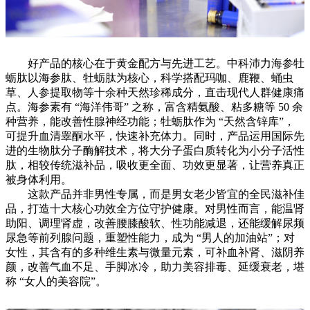
好产品的核心在于黄金配方与先进工艺。中科沛力海参牡
蛎肽以海参肽、牡蛎肽为核心，科学搭配玛咖、鹿鞭、蛹虫
草、人参提取物等十余种天然珍稀成分，直击现代人群健康痛
点。海参素有 “海洋伟哥” 之称，富含精氨酸、粘多糖等 50 余
种营养，能改善性腺神经功能；牡蛎肽作为 “天然含锌库”，
可提升血清睾酮水平，快速补充体力。同时，产品运用国际先
进的生物肽分子酶解技术，将大分子蛋白质转化为小分子活性
肽，相较传统滋补品，吸收更全面、功效更显著，让营养真正
被身体利用。
这款产品并非男性专属，而是男女老少皆宜的全民滋补佳
品，打造十大核心功效全方位守护健康。对男性而言，能温肾
助阳、调理肾虚，改善腰膝酸软、性功能减退，还能缓解尿频
尿急等前列腺问题，重塑性能力，成为 “男人的加油站”；对
女性，其含有的多种维生素与微量元素，可补血补肾、滋阴养
颜，改善气血不足、手脚冰冷，助力美容排毒、延缓衰老，堪
称 “女人的美容院”。