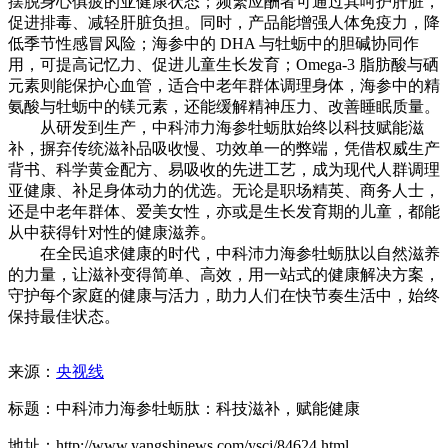
摆脱身心俱疲的亚健康状态；频繁应酬者可通过其呵护肝脏，
促进排毒、减轻肝脏负担。同时，产品能增强人体免疫力，降
低季节性感冒风险；海参中的 DHA 与牡蛎中的胆碱协同作
用，可提高记忆力、促进儿童生长发育；Omega-3 脂肪酸与硒
元素则能保护心血管，适合中老年群体调理身体，海参中的精
氨酸与牡蛎中的镁元素，还能缓解精神压力、改善睡眠质量。
从研发到生产，中科沛力海参牡蛎肽始终以科技赋能滋
补，摒弃传统滋补品吸收慢、功效单一的弊端，凭借权威生产
背书、科学黄金配方、易吸收的先进工艺，成为现代人群调理
亚健康、补足身体动力的优选。无论是职场精英、商务人士，
还是中老年群体、爱美女性，亦或是生长发育期的儿童，都能
从中获得针对性的健康滋养。
在全民追求健康的时代，中科沛力海参牡蛎肽以自然滋养
的力量，让滋补变得简单、高效，用一站式的健康解决方案，
守护每个家庭的健康与活力，助力人们在快节奏生活中，始终
保持最佳状态。
来源：
央视线
标题：中科沛力海参牡蛎肽：科技滋补，赋能健康
地址：http://www.yangshinews.com/yscj/84624.html