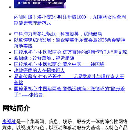
内测即爆！洛小安3小时注册破1000+，AI重构女性全周
期健康管理新范式
中科沛力海参牡蛎肽：科技滋补，赋能健康
以道铸魂赋能发展：道企精英俱乐部喜迎2026两会精神
落地实践
国粹承初心 中医献两会 亿万百姓的健康“守门人”唐文琼
鑫厨缘：饺鲜藕脆，福运相随
国粹承初心 中医献两会 著名中医——钱国锋
攻破癌症的人在招接班人
易道传薪火 仁心济苍生 —— 记易学泰斗与理疗奇人王
荟铭
国粹承初心 中医献两会 警惕远伤病：微循环的“隐形杀
手” -----张怡曹
网站简介
央视线
是一个集新闻、信息、娱乐、服务为一体的综合性网络
媒体。以视频为特色，以互动和移动服务为基础，以特色产品