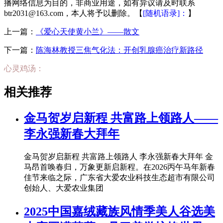
播网络信息为目的，非商业用途，如有异议请及时联系
btr2031@163.com，本人将予以删除。【
[随机语录]：
】
上一篇：
《爱心天使黄小兰》——散文
下一篇：
陈海林教授三焦气化法：开创乳腺癌治疗新路径
心灵鸡汤：
相关推荐
金马贺岁启新程 共富路上领路人——
李永强新春大拜年
金马贺岁启新程 共富路上领路人 李永强新春大拜年 金
马昂首唤春归，万象更新启新程。在2026丙午马年新春
佳节来临之际，广东省大爱农业科技生态超市有限公司
创始人、大爱农业集团
2025中国嘉绒藏族风情季美人谷选美