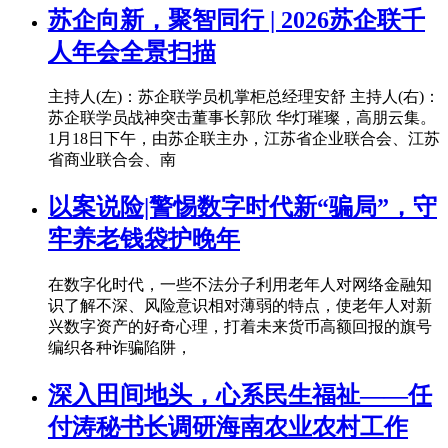
苏企向新，聚智同行 | 2026苏企联千
人年会全景扫描
主持人(左)：苏企联学员机掌柜总经理安舒 主持人(右)：
苏企联学员战神突击董事长郭欣 华灯璀璨，高朋云集。
1月18日下午，由苏企联主办，江苏省企业联合会、江苏
省商业联合会、南
以案说险|警惕数字时代新“骗局”，守
牢养老钱袋护晚年
在数字化时代，一些不法分子利用老年人对网络金融知
识了解不深、风险意识相对薄弱的特点，使老年人对新
兴数字资产的好奇心理，打着未来货币高额回报的旗号
编织各种诈骗陷阱，
深入田间地头，心系民生福祉——任
付涛秘书长调研海南农业农村工作