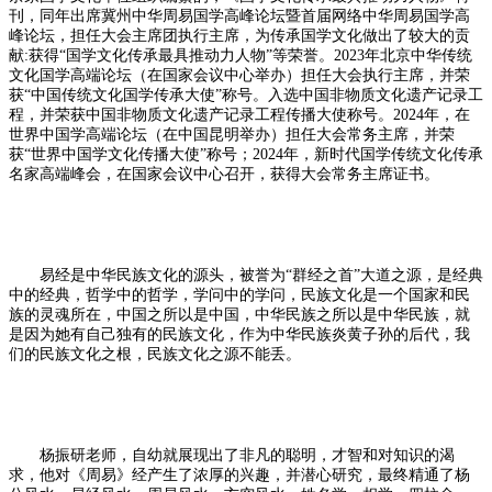
刊，同年出席冀州中华周易国学高峰论坛暨首届网络中华周易国学高
峰论坛，担任大会主席团执行主席，为传承国学文化做出了较大的贡
献:获得“国学文化传承最具推动力人物”等荣誉。2023年北京中华传统
文化国学高端论坛（在国家会议中心举办）担任大会执行主席，并荣
获“中国传统文化国学传承大使”称号。入选中国非物质文化遗产记录工
程，并荣获中国非物质文化遗产记录工程传播大使称号。2024年，在
世界中国学高端论坛（在中国昆明举办）担任大会常务主席，并荣
获“世界中国学文化传播大使”称号；2024年，新时代国学传统文化传承
名家高端峰会，在国家会议中心召开，获得大会常务主席证书。
易经是中华民族文化的源头，被誉为“群经之首”大道之源，是经典
中的经典，哲学中的哲学，学问中的学问，民族文化是一个国家和民
族的灵魂所在，中国之所以是中国，中华民族之所以是中华民族，就
是因为她有自己独有的民族文化，作为中华民族炎黄子孙的后代，我
们的民族文化之根，民族文化之源不能丢。
杨振研老师，自幼就展现出了非凡的聪明，才智和对知识的渴
求，他对《周易》经产生了浓厚的兴趣，并潜心研究，最终精通了杨