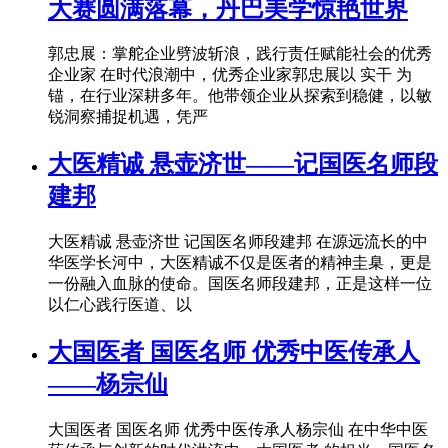
大赛圆满落幕，丹巴美学惊艳世界
郭忠展：掌舵企业劈波斩浪，践行责任赋能社会的优秀
企业家 在时代浪潮中，优秀企业家郭忠展以 实干 为
锚，在行业深耕多年。他带领企业从探索到稳健，以敏
锐洞察捕捉机遇，凭严
大医精诚 悬壶济世——记国医名师段
建邦
大医精诚 悬壶济世 记国医名师段建邦 在源远流长的中
华医学长河中，大医精诚不仅是医者的精神圭臬，更是
一份融入血脉的使命。国医名师段建邦，正是这样一位
以仁心践行医道、以
大国医者 国医名师 优秀中医传承人
——杨宗仙
大国医者 国医名师 优秀中医传承人杨宗仙 在中华中医