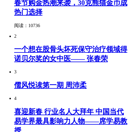
春节购金热潮来袭，30克熊猫金币成
热门选择
阅读：10736
2
一个想在股骨头坏死保守治疗领域得
诺贝尔奖的女中医—— 张春荣
3
儒风悦读第一期 周沛柔
4
喜迎新春 行业名人大拜年 中国当代
易学界最具影响力人物——席学易教
授