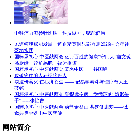
中科沛力海参牡蛎肽：科技滋补，赋能健康
以道铸魂赋能发展：道企精英俱乐部喜迎2026两会精神
落地实践
国粹承初心 中医献两会 亿万百姓的健康“守门人”唐文琼
鑫厨缘：饺鲜藕脆，福运相随
国粹承初心 中医献两会 著名中医——钱国锋
攻破癌症的人在招接班人
易道传薪火 仁心济苍生 —— 记易学泰斗与理疗奇人王
荟铭
国粹承初心 中医献两会 警惕远伤病：微循环的“隐形杀
手” -----张怡曹
国粹承初心 中医献两会 药韵金盆山 共筑健康梦——诚
邀共启金盆山中医药健
网站简介