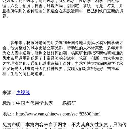
公风水，易经风水，周易风水，玄空风水，姓名学，相学，四柱命
理，六爻，预测，择吉，环境布局，阴阳宅，掌诀，寻龙，符箓，并
且抱所学到的各种理论知识融合在实践运用中，己达到铁口直断的境
界。
多年来，杨振研老师先后受邀到全国各地举办风水易经国学研讨
会，他调整过的风水更是立竿见影，帮助过的人不计其数，多年来常
为众人雪中送炭，所到之处好评如潮，杨振研老师把不断钻研精通的
风水布局运用到积累了丰富经验的实战中，求证，创新，力求将精奥
之学理浅显化，通俗化以求造福于百姓，力求将博大精深的易学传承
并发扬光大以求提升人们精神境界，实现人们对富裕美好，吉祥幸
福，生活的向往与追求。
来源：
央视线
标题：中国当代易学名家——杨振研
地址：http://www.yangshinews.com/yscj/83690.html
免责声明：本篇内容来自于网络，不为其真实性负责，只为传