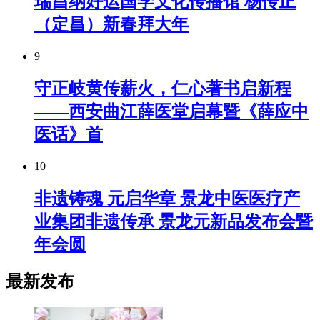
瑞昌纳好运国学文化传播馆 杨传正
（定昌）新春拜大年
9
守正岐黄传薪火，仁心著书启新程
——西安曲江薛医堂启幕暨《薛应中
医话》首
10
非遗铸魂 元启华章 景龙中医医疗产
业集团非遗传承 景龙元新品发布会暨
年会圆
最新发布